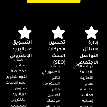
إدارة
تحسين
التسويق
وسائل
محركات
عبرالبريد
التواصل
البحث
الإلكتروني
- إرسال
الاجتماعي
(SEO)
رسائل
- زيادة الوعي
- زيادة
مخصصة:
بالعلامة
الظهور في
نقوم بتطوير
التجارية:
نتائج
استراتيجيات
نقوم
البحث: من
تسويق
بتصميم
خلال
عبرالبريد
حملات
تحسين
الإلكتروني
إعلانية
موقعك
تستهدف
مخصصة
ومحتواه،