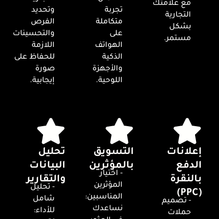
مع علامتك
تجربة
وتحديد
التجارية
متكاملة
الفرص
بشكل
على
والتحسينات
مستمر.
الهواتف
اللازمة
الذكية
للحفاظ على
والأجهزة
صورة
اللوحية.
إيجابية.
إعلانات
التسويق
تحليل
الدفع
بالمؤثرين
البيانات
- اختيار
بالنقرة
والتقارير
المؤثرين
- تحليل
(PPC)
المناسبين:
شامل
- تصميم
نساعدك
للأداء:
حملات