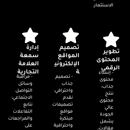
الاستثمار.
تصميم
إدارة
تطوير
المواقع
سمعة
المحتوى
الإلكتروني
العلامة
الرقمي
ة
التجارية
- إنشاء
- تصميم
- مراقبة
محتوى
جذاب
وسائل
جذاب:
واحترافي:
التواصل
ننتج
نقدم
الاجتماعي:
محتوى
تصميمات
نتابع
عالي
مواقع
التفاعلات
الجودة
مبتكرة
والمراجعات
يشمل
واحترافية
على
مقالات،