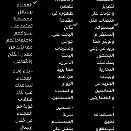
العملاء
لتعزيز
نضمن
برسائل
وجودك على
ظهوره في
مخصصة
منصات مثل
مقدمة
تعتمد على
فيسبوك،
نتائج
سلوكهم
إنستغرام،
البحث على
واهتماماتهم،
وتويتر، مما
جوجل
مما يزيد من
يزيد من وعي
ومحركات
معدل الفتح
الجمهور
البحث
والتفاعل.
بعلامتك
الأخرى،
التجارية
مما يزيد
- بناء ولاء
ويجذب
من عدد
العملاء:
المزيد من
الزوار
نساعدك
المتابعين
والعملاء
على بناء
والمشاركين.
المحتملين.
علاقات
قوية مع
-
- تحسين
العملاء
استهداف
تجربة
من خلال
دقيق
المستخدم:
إرسال
للجمهور:
نعمل على