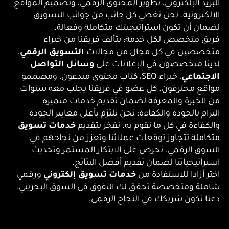
البريد الإلكتروني، تطوير المحتوى الرقمي، وتصميم المواقع
الإلكترونية. نحن نغطي كل جانب من جوانب التسويق
لضمان أن تكون استراتيجيتك متكاملة وفعالة.
فريق متخصص لكل خدمة: يتألف فريقنا من خبراء
متخصصين في كل مجال من مجالات
التسويق الرقمي
.
لدينا متخصصون في الإعلانات على
وسائل التواصل
الاجتماعي
، خبراء SEO، كتاب محتوى مبدعون، ومصممو
مواقع محترفون. كل عضو في فريقنا يجلب معه سنوات
من الخبرة والمعرفة لضمان تقديم خدمات متميزة.
التزام بالجودة والكفاءة: نحن نلتزم بأعلى معايير الجودة
والكفاءة في كل ما نقوم به. نفخر بتقديم
خدمات تسويق
متكاملة تتجاوز توقعات عملائنا وتعزز من نجاحهم في
السوق الرقمي. نحرص على الابتكار المستمر وتحديث
استراتيجياتنا لضمان تقديم أفضل النتائج.
اختر أزادا للاستفادة من
خدمات تسويق إلكتروني
ورقمي
شاملة ومتخصصة تحقق لك التفوق في السوق البحريني.
دعنا نكون شريكك في النجاح الرقمي.