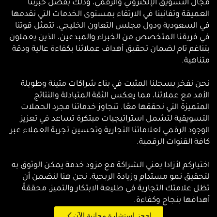
مجال التسويق الإلكتروني والرقمي، وذلك بفضل خبرتنا
العميقة وتفانينا في الارتقاء بمستوى الخدمات التي نقدمها
في السعودية ودول مجلس التعاون الخليجي. تتمثل قوتنا
في فريقنا المتخصص من الخبراء والمبدعين، الذين يعملون
بتناغم تام لضمان تحقيق أهداف عملائنا بكفاءة عالية ودقة
متناهية.
نحن نفخر بسجلنا المثبت في بناء شراكات متينة وطويلة
الأمد مع عملائنا، مما يعكس الثقة المتبادلة والنتائج
المتميزة التي نحققها معًا. تتجاوز خدماتنا مجرد الحملات
التسويقية لتشمل استراتيجيات مبتكرة تساعد في تعزيز
الوجود الرقمي لعلاماتنا التجارية وتحسين تجربة العملاء عبر
كافة القنوات الرقمية.
اختياركم لأزادا يعني الشراكة مع مزود خدمة يمكن الوثوق به
لتحقيق نمو مستدام وزيادة الربحية. نحن هنا لنضمن أن
تظل علامتك التجارية في طليعة الابتكار والتميز، محققةً
أهدافها بنجاح وكفاءة.
احجز استشارة مجانية الآن