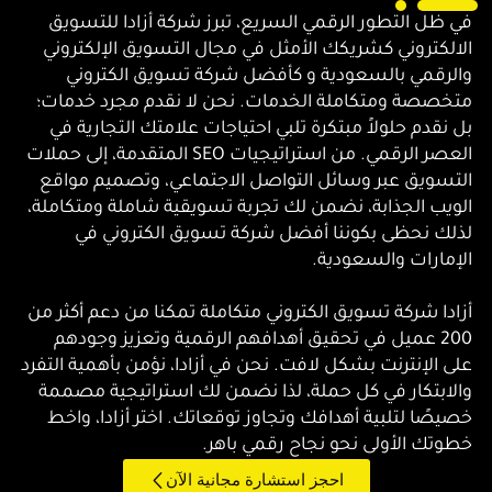
في ظل التطور الرقمي السريع، تبرز شركة أزادا للتسويق
الالكتروني كشريكك الأمثل في مجال التسويق الإلكتروني
والرقمي بالسعودية و كأفضل شركة تسويق الكتروني
متخصصة ومتكاملة الخدمات. نحن لا نقدم مجرد خدمات؛
بل نقدم حلولاً مبتكرة تلبي احتياجات علامتك التجارية في
العصر الرقمي. من استراتيجيات SEO المتقدمة، إلى حملات
التسويق عبر وسائل التواصل الاجتماعي، وتصميم مواقع
الويب الجذابة، نضمن لك تجربة تسويقية شاملة ومتكاملة،
لذلك نحظى بكوننا أفضل شركة تسويق الكتروني في
الإمارات والسعودية.
أزادا شركة تسويق الكتروني متكاملة تمكنا من دعم أكثر من
200 عميل في تحقيق أهدافهم الرقمية وتعزيز وجودهم
على الإنترنت بشكل لافت. نحن في أزادا، نؤمن بأهمية التفرد
والابتكار في كل حملة، لذا نضمن لك استراتيجية مصممة
خصيصًا لتلبية أهدافك وتجاوز توقعاتك. اختر أزادا، واخط
خطوتك الأولى نحو نجاح رقمي باهر.
احجز استشارة مجانية الآن