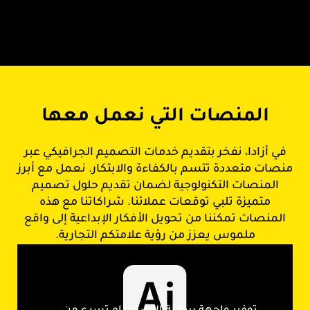
المنصات التي نعمل معها
في أزادا، نفخر بتقديم خدمات التصميم الجرافيكي عبر
منصات متعددة تتسم بالكفاءة والابتكار. نعمل مع أبرز
المنصات التكنولوجية لضمان تقديم حلول تصميم
متميزة تلبي توقعات عملائنا. شراكاتنا مع هذه
المنصات تمكننا من تحويل الأفكار الإبداعية إلى واقع
ملموس يعزز من رؤية علامتكم التجارية.