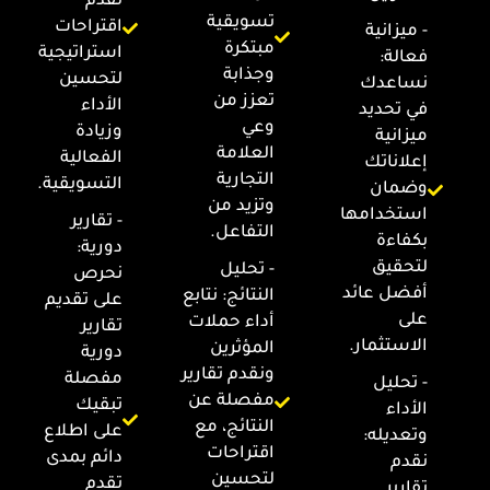
نقدم
تسويقية
اقتراحات
- ميزانية
مبتكرة
استراتيجية
فعالة:
وجذابة
لتحسين
نساعدك
تعزز من
الأداء
في تحديد
وعي
وزيادة
ميزانية
العلامة
الفعالية
إعلاناتك
التجارية
التسويقية.
وضمان
وتزيد من
استخدامها
- تقارير
التفاعل.
بكفاءة
دورية:
لتحقيق
- تحليل
نحرص
أفضل عائد
النتائج: نتابع
على تقديم
على
أداء حملات
تقارير
الاستثمار.
المؤثرين
دورية
ونقدم تقارير
مفصلة
- تحليل
مفصلة عن
تبقيك
الأداء
النتائج، مع
على اطلاع
وتعديله:
اقتراحات
دائم بمدى
نقدم
لتحسين
تقدم
تقارير