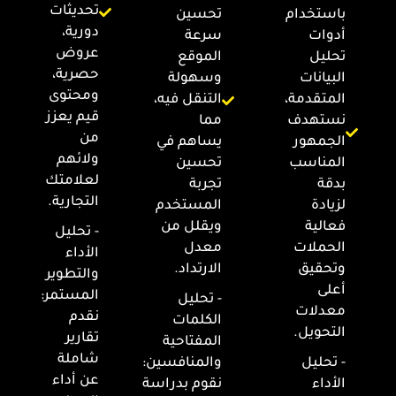
تحديثات
باستخدام
تحسين
دورية،
أدوات
سرعة
عروض
تحليل
الموقع
حصرية،
البيانات
وسهولة
ومحتوى
المتقدمة،
التنقل فيه،
قيم يعزز
نستهدف
مما
من
الجمهور
يساهم في
ولائهم
المناسب
تحسين
لعلامتك
بدقة
تجربة
التجارية.
لزيادة
المستخدم
فعالية
ويقلل من
- تحليل
الحملات
معدل
الأداء
وتحقيق
الارتداد.
والتطوير
أعلى
المستمر:
- تحليل
معدلات
نقدم
الكلمات
التحويل.
تقارير
المفتاحية
شاملة
- تحليل
والمنافسين:
عن أداء
الأداء
نقوم بدراسة