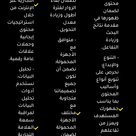
لضمان بقاء
التجارية عبر
محتوى
الزوار لفترة
الإنترنت من
لضمان
أطول وزيادة
خلال
ظهورها في
معدل
استراتيجيات
مقدمة نتائج
التحويل.
محتوى
البحث
إيجابية
وزيادة
- متوافق
وحملات
التفاعل.
مع
علاقات
الأجهزة
- التنوع
عامة رقمية.
المحمولة:
والإبداع:
نضمن أن
- تحليل
نحرص على
تكون
البيانات:
تنويع أنواع
جميع
نستخدم
وأساليب
تصميماتنا
أدوات
المحتوى
متجاوبة
تحليل
بما يناسب
مع
البيانات
جمهورك
مختلف
لمراقبة
المستهدف
الأجهزة
سمعة
ويعزز من
المحمولة
العلامة
تفاعلهم
لضمان
التجارية