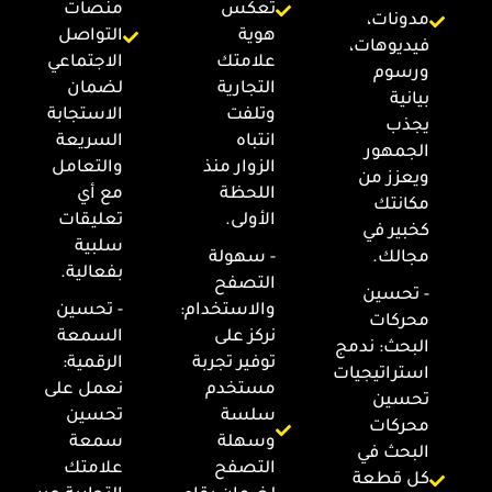
تعكس
منصات
مدونات،
هوية
التواصل
فيديوهات،
علامتك
الاجتماعي
ورسوم
التجارية
لضمان
بيانية
وتلفت
الاستجابة
يجذب
انتباه
السريعة
الجمهور
الزوار منذ
والتعامل
ويعزز من
اللحظة
مع أي
مكانتك
الأولى.
تعليقات
كخبير في
سلبية
مجالك.
- سهولة
بفعالية.
التصفح
- تحسين
والاستخدام:
- تحسين
محركات
نركز على
السمعة
البحث: ندمج
توفير تجربة
الرقمية:
استراتيجيات
مستخدم
نعمل على
تحسين
سلسة
تحسين
محركات
وسهلة
سمعة
البحث في
التصفح
علامتك
كل قطعة