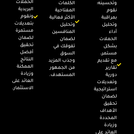
الحملات
وتحسينه:
الكلمات
البريدية
نقوم
المفتاحية
ونقوم
بمراقبة
الأكثر فعالية
بتعديلات
وتحليل
وتحليل
مستمرة
أداء
المنافسين
لضمان
الحملات
لضمان
تحقيق
بشكل
تفوقك في
أفضل
مستمر،
السوق
النتائج
مع تقديم
وجذب المزيد
الممكنة
تقارير
من الجمهور
وزيادة
دورية
المستهدف.
العائد على
وتعديلات
الاستثمار.
استراتيجية
لضمان
تحقيق
الأهداف
المحددة
وزيادة
العائد على