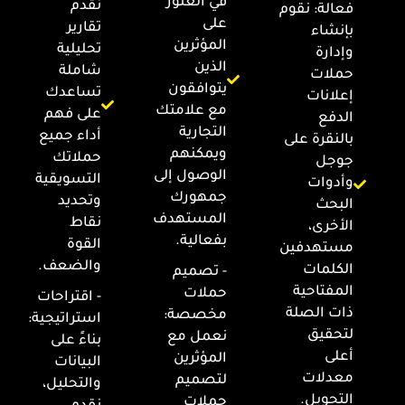
في العثور
نقدم
فعالة: نقوم
على
تقارير
بإنشاء
المؤثرين
تحليلية
وإدارة
الذين
شاملة
حملات
يتوافقون
تساعدك
إعلانات
مع علامتك
على فهم
الدفع
التجارية
أداء جميع
بالنقرة على
ويمكنهم
حملاتك
جوجل
الوصول إلى
التسويقية
وأدوات
جمهورك
وتحديد
البحث
المستهدف
نقاط
الأخرى،
بفعالية.
القوة
مستهدفين
والضعف.
الكلمات
- تصميم
المفتاحية
حملات
- اقتراحات
ذات الصلة
مخصصة:
استراتيجية:
لتحقيق
نعمل مع
بناءً على
أعلى
المؤثرين
البيانات
معدلات
لتصميم
والتحليل،
التحويل.
حملات